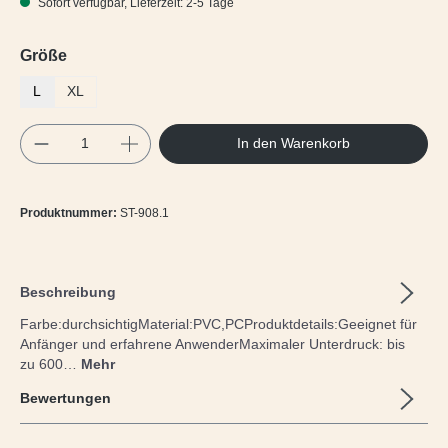
Sofort verfügbar, Lieferzeit: 2-5 Tage
auswählen
Größe
L
XL
Produkt Anzahl: Gib den gewünschten Wert e
In den Warenkorb
Produktnummer:
ST-908.1
Beschreibung
Farbe:durchsichtigMaterial:PVC,PCProduktdetails:Geeignet für
Anfänger und erfahrene AnwenderMaximaler Unterdruck: bis
zu 600…
Mehr
Bewertungen