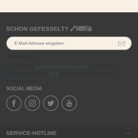
SCHON GEFESSELT? 🔗⛓️💌🚀
Datenschutz
Ich habe die
zur Kenntnis
Datenschutzbestimmungen
genommen und die
gelesen und bin mit ihnen
AGB
einverstanden.
SOCIAL MEDIA
SERVICE-HOTLINE