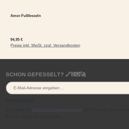
Amor-Fußfesseln
Regulärer Preis:
94,95 €
Preise inkl. MwSt. zzgl. Versandkosten
SCHON GEFESSELT? 🔗⛓️💌🚀
Datenschutz
Ich habe die
zur Kenntnis genomm
Datenschutzbestimmungen
bin mit ihnen einverstanden.