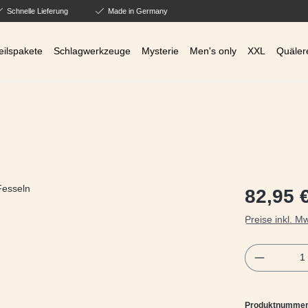
Schnelle Lieferung
Made in Germany
eilspakete
Schlagwerkzeuge
Mysterie
Men's only
XXL
Quäler
Regulärer Prei
82,95 
Preise inkl. M
Produkt 
Produktnumme