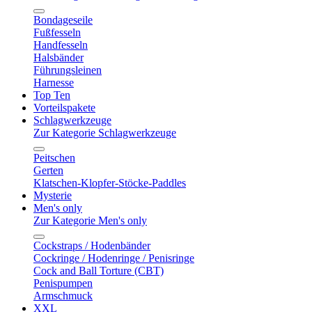
Bondageseile
Fußfesseln
Handfesseln
Halsbänder
Führungsleinen
Harnesse
Top Ten
Vorteilspakete
Schlagwerkzeuge
Zur Kategorie Schlagwerkzeuge
Peitschen
Gerten
Klatschen-Klopfer-Stöcke-Paddles
Mysterie
Men's only
Zur Kategorie Men's only
Cockstraps / Hodenbänder
Cockringe / Hodenringe / Penisringe
Cock and Ball Torture (CBT)
Penispumpen
Armschmuck
XXL