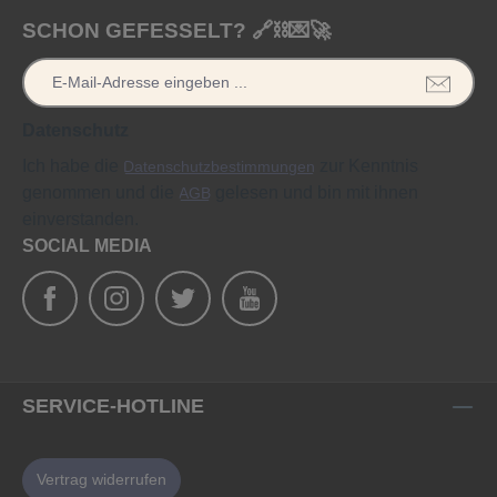
SCHON GEFESSELT? 🔗⛓️💌🚀
Datenschutz
Ich habe die
zur Kenntnis
Datenschutzbestimmungen
genommen und die
gelesen und bin mit ihnen
AGB
einverstanden.
SOCIAL MEDIA
SERVICE-HOTLINE
Vertrag widerrufen