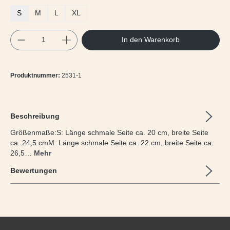
S
M
L
XL
Produkt Anzahl: Gib den gewünschten Wert e
In den Warenkorb
Produktnummer:
2531-1
Beschreibung
Größenmaße:S: Länge schmale Seite ca. 20 cm, breite Seite
ca. 24,5 cmM: Länge schmale Seite ca. 22 cm, breite Seite ca.
26,5…
Mehr
Bewertungen