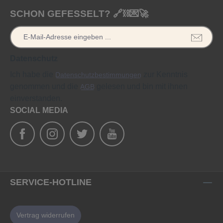
SCHON GEFESSELT? 🔗⛓️💌🚀
Datenschutz
Ich habe die
zur Kenntnis
Datenschutzbestimmungen
genommen und die
gelesen und bin mit ihnen
AGB
einverstanden.
SOCIAL MEDIA
SERVICE-HOTLINE
Vertrag widerrufen