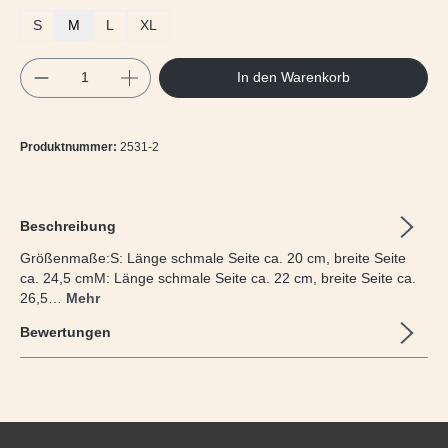
S
M
L
XL
Produkt Anzahl: Gib den gewünschten Wert e
In den Warenkorb
Produktnummer:
2531-2
Beschreibung
Größenmaße:S: Länge schmale Seite ca. 20 cm, breite Seite
ca. 24,5 cmM: Länge schmale Seite ca. 22 cm, breite Seite ca.
26,5…
Mehr
Bewertungen