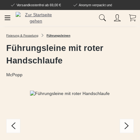
Versandkostenfrei ab 69,00 €
Anonym verpackt und geliefert
Zum Hauptinhalt springen
Wa
Fixierung & Fesselung
Führungsleinen
Führungsleine mit roter
Handschlaufe
McPopp
Bildergalerie überspringen