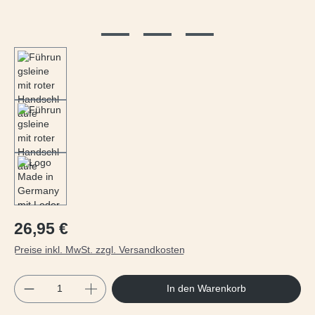
Regulärer Preis:
26,95 €
Preise inkl. MwSt. zzgl. Versandkosten
Produkt Anzahl: Gib den gewünschten Wert e
In den Warenkorb