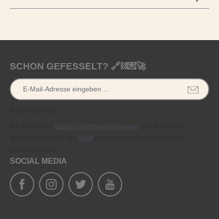
SCHON GEFESSELT? 🔗⛓️💌🚀
Datenschutz
Ich habe die
zur Kenntnis
Datenschutzbestimmungen
genommen und die
gelesen und bin mit ihnen
AGB
einverstanden.
SOCIAL MEDIA