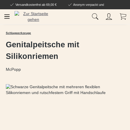
Versandkostenfrei ab 69,00 €
Anonym verpackt und geliefert
Zum Hauptinhalt springen
Wa
Schlagwerkzeuge
Genitalpeitsche mit
Silikonriemen
McPopp
Bildergalerie überspringen