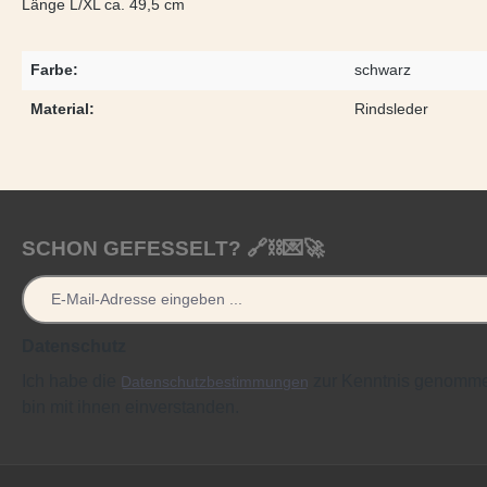
Länge L/XL ca. 49,5 cm
Farbe:
schwarz
Material:
Rindsleder
SCHON GEFESSELT? 🔗⛓️💌🚀
Datenschutz
Ich habe die
zur Kenntnis genomm
Datenschutzbestimmungen
bin mit ihnen einverstanden.