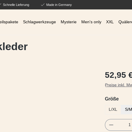
Schnelle Lieferung
Made in Germany
eilspakete
Schlagwerkzeuge
Mysterie
Men's only
XXL
Quäler
kleder
Regulärer Prei
52,95 
Preise inkl. M
ausw
Größe
L/XL
S/
Produkt 