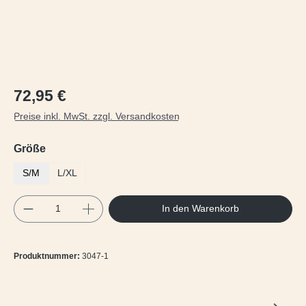
Regulärer Preis:
72,95 €
Preise inkl. MwSt. zzgl. Versandkosten
auswählen
Größe
S/M
L/XL
Produkt Anzahl: Gib den gewünschten Wert e
In den Warenkorb
Produktnummer:
3047-1