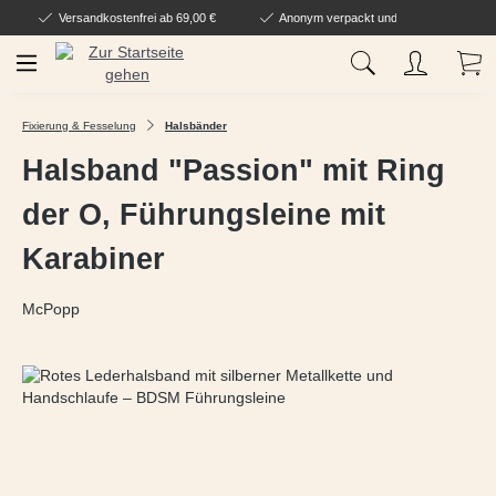
Versandkostenfrei ab 69,00 €
Anonym verpackt und geliefert
Zum Hauptinhalt springen
Wa
Fixierung & Fesselung
Halsbänder
Halsband "Passion" mit Ring
der O, Führungsleine mit
Karabiner
McPopp
Bildergalerie überspringen