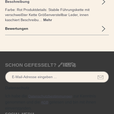
Beschreibung
Farbe: Rot Produktdetails: Stabile Führungskette mit
verschweißter Kette Größenverstellbar Leder, innen
kaschiert Beschreibu…
Mehr
Bewertungen
SCHON GEFESSELT? 🔗⛓️💌🚀
Datenschutz
Ich habe die
zur Kenntnis
Datenschutzbestimmungen
genommen und die
gelesen und bin mit ihnen
AGB
einverstanden.