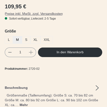
Regulärer Preis:
109,95 €
Preise inkl. MwSt. zzgl. Versandkosten
Sofort verfügbar, Lieferzeit: 2-5 Tage
auswählen
Größe
L
M
S
XL
XXL
Produkt Anzahl: Gib den gewünschten Wert e
In den Warenkorb
Produktnummer:
2720-02
Beschreibung
Größenmaße (Taillenumfang): Größe S: ca. 70 bis 82 cm
Größe M: ca. 80 bis 92 cm Größe L: ca. 90 bis 102 cm Größe
XL: ca.…
Mehr