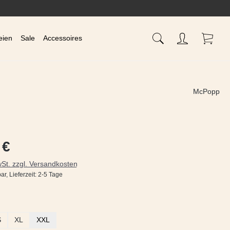
Waren
eien
Sale
Accessoires
McPopp
s:
 €
wSt. zzgl. Versandkosten
ar, Lieferzeit: 2-5 Tage
ählen
S
XL
XXL