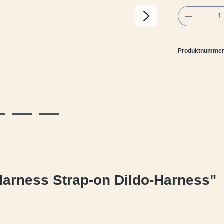
Produkt 
Produktnumme
Harness Strap-on Dildo-Harness"