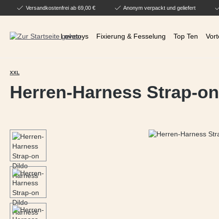
Versandkostenfrei ab 69,00 €
Anonym verpackt und geliefert
 Hauptinhalt springen
Zur Suche springen
Zur Hauptnavigation springen
Lovetoys
Fixierung & Fesselung
Top Ten
Vort
XXL
Herren-Harness Strap-on
Bildergalerie überspringen