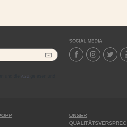
In den Warenkorb
SOCIAL MEDIA
en und die
gelesen und
AGB
POPP
UNSER
QUALITÄTSVERSPREC