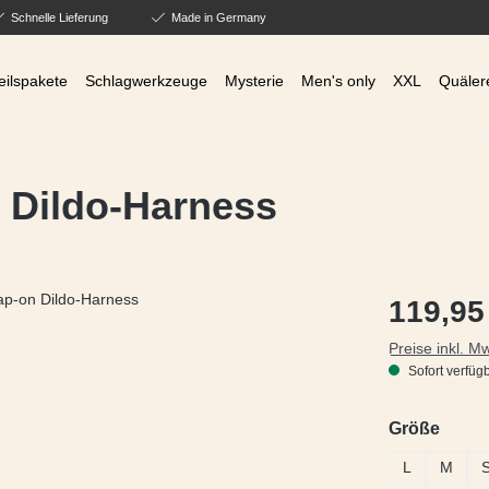
Schnelle Lieferung
Made in Germany
eilspakete
Schlagwerkzeuge
Mysterie
Men's only
XXL
Quäler
 Dildo-Harness
Regulärer Prei
119,95
Preise inkl. M
Sofort verfügb
ausw
Größe
L
M