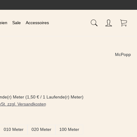
Waren
eien
Sale
Accessoires
McPopp
s:
nde(r) Meter
(1,50 € / 1 Laufende(r) Meter)
wSt. zzgl. Versandkosten
ählen
010 Meter
020 Meter
100 Meter