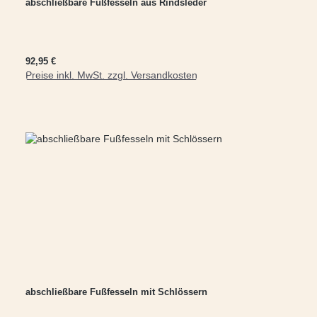
abschließbare Fußfesseln aus Rindsleder
Regulärer Preis:
92,95 €
Preise inkl. MwSt. zzgl. Versandkosten
abschließbare Fußfesseln mit Schlössern