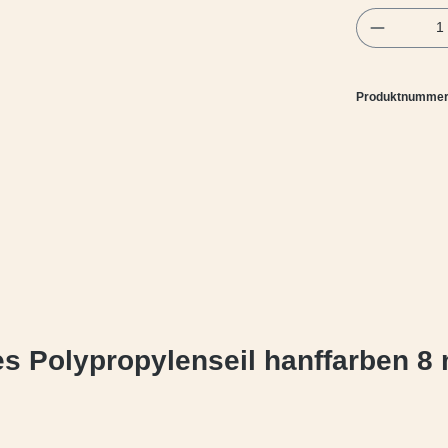
Produkt 
Produktnumme
es Polypropylenseil hanffarben 8