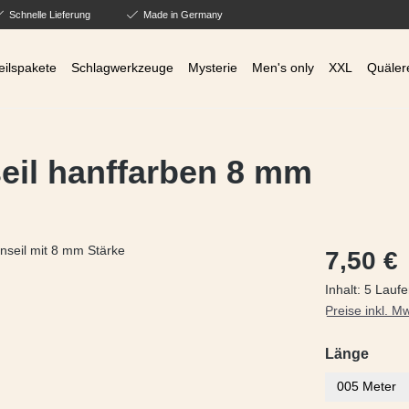
Schnelle Lieferung
Made in Germany
eilspakete
Schlagwerkzeuge
Mysterie
Men's only
XXL
Quäler
eil hanffarben 8 mm
Regulärer Prei
7,50 €
Inhalt:
5 Laufe
Preise inkl. M
ausw
Länge
005 Meter