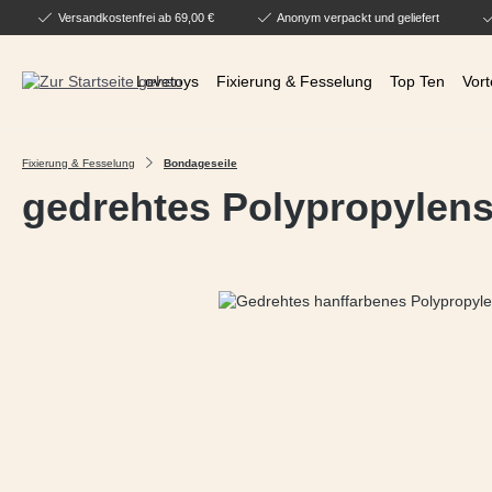
Versandkostenfrei ab 69,00 €
Anonym verpackt und geliefert
 Hauptinhalt springen
Zur Suche springen
Zur Hauptnavigation springen
Lovetoys
Fixierung & Fesselung
Top Ten
Vort
Fixierung & Fesselung
Bondageseile
gedrehtes Polypropylens
Bildergalerie überspringen