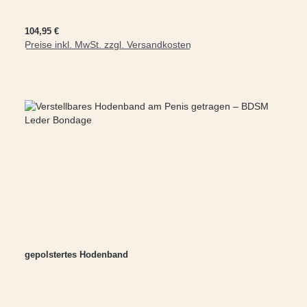
Regulärer Preis:
104,95 €
Preise inkl. MwSt. zzgl. Versandkosten
In den Warenkorb
gepolstertes Hodenband