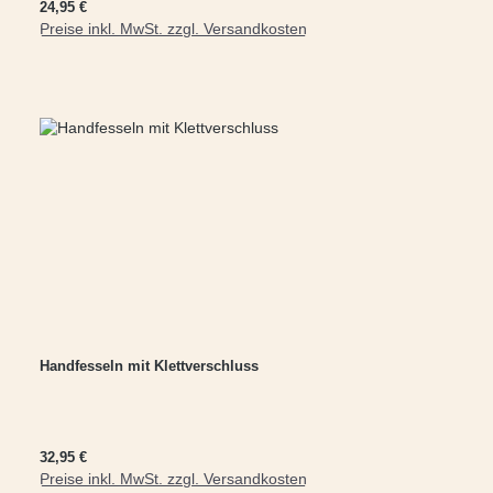
Regulärer Preis:
24,95 €
Preise inkl. MwSt. zzgl. Versandkosten
In den Warenkorb
Handfesseln mit Klettverschluss
Regulärer Preis:
32,95 €
Preise inkl. MwSt. zzgl. Versandkosten
In den Warenkorb