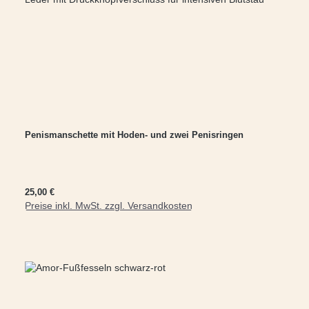
Penismanschette mit Hoden- und zwei Penisringen
Regulärer Preis:
25,00 €
Preise inkl. MwSt. zzgl. Versandkosten
In den Warenkorb