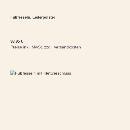
Fußfesseln, Lederpolster
Regulärer Preis:
98,95 €
Preise inkl. MwSt. zzgl. Versandkosten
In den Warenkorb