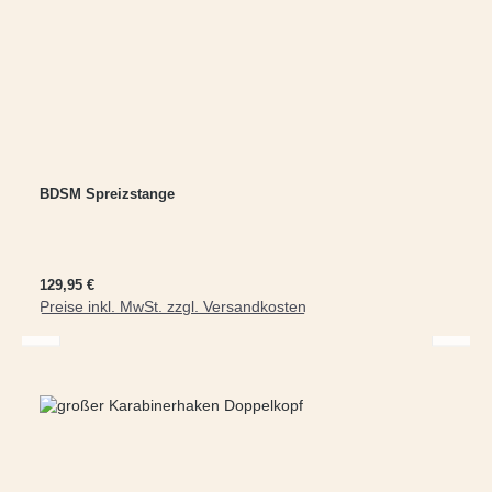
BDSM Spreizstange
Regulärer Preis:
129,95 €
Preise inkl. MwSt. zzgl. Versandkosten
In den Warenkorb