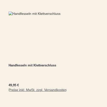
Handfesseln mit Klettverschluss
Regulärer Preis:
49,95 €
Preise inkl. MwSt. zzgl. Versandkosten
In den Warenkorb