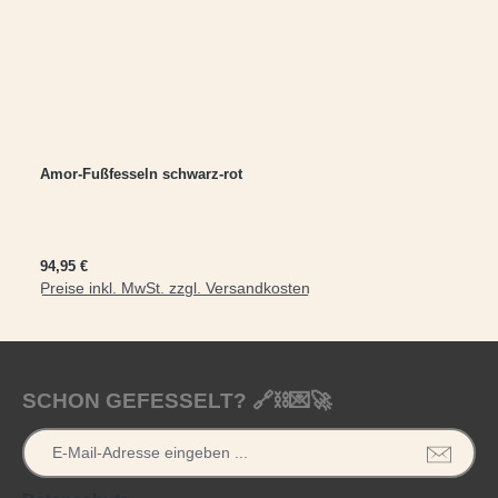
Amor-Fußfesseln schwarz-rot
Regulärer Preis:
94,95 €
Preise inkl. MwSt. zzgl. Versandkosten
In den Warenkorb
SCHON GEFESSELT? 🔗⛓️💌🚀