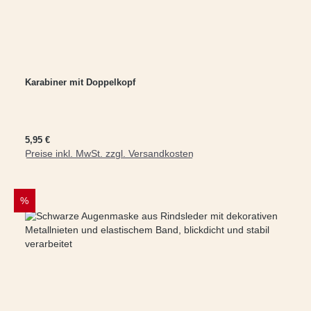
Karabiner mit Doppelkopf
Regulärer Preis:
5,95 €
Preise inkl. MwSt. zzgl. Versandkosten
In den Warenkorb
RABATT
%