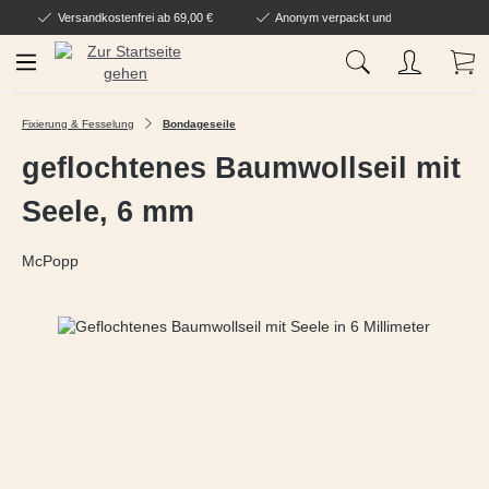
Versandkostenfrei ab 69,00 €
Anonym verpackt und geliefert
Zum Hauptinhalt springen
Wa
Fixierung & Fesselung
Bondageseile
geflochtenes Baumwollseil mit
Seele, 6 mm
McPopp
Bildergalerie überspringen