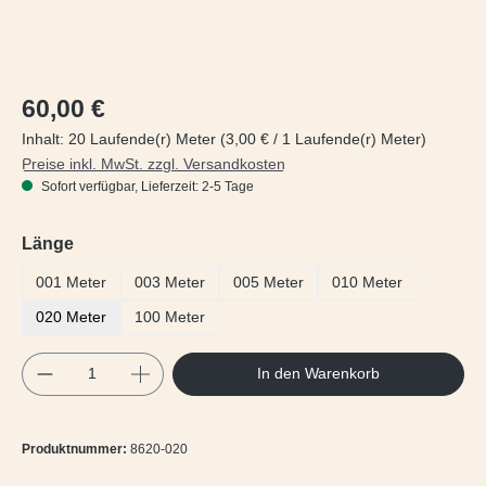
Regulärer Preis:
60,00 €
Inhalt:
20 Laufende(r) Meter
(3,00 € / 1 Laufende(r) Meter)
Preise inkl. MwSt. zzgl. Versandkosten
Sofort verfügbar, Lieferzeit: 2-5 Tage
auswählen
Länge
001 Meter
003 Meter
005 Meter
010 Meter
020 Meter
100 Meter
Produkt Anzahl: Gib den gewünschten Wert e
In den Warenkorb
Produktnummer:
8620-020