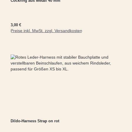
Cockring aus Metall 40 mm
Regulärer Preis:
3,00 €
Preise inkl. MwSt. zzgl. Versandkosten
In den Warenkorb
Dildo-Harness Strap on rot