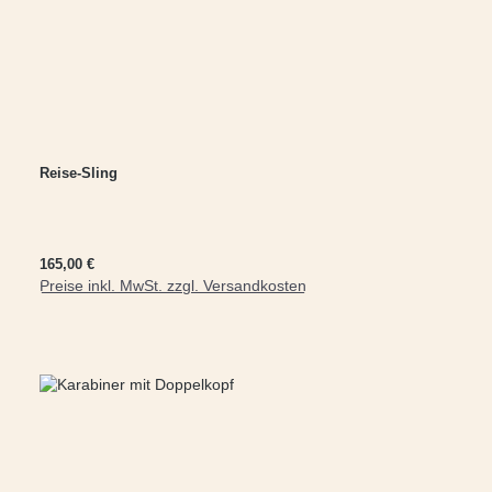
Reise-Sling
Regulärer Preis:
165,00 €
Preise inkl. MwSt. zzgl. Versandkosten
In den Warenkorb