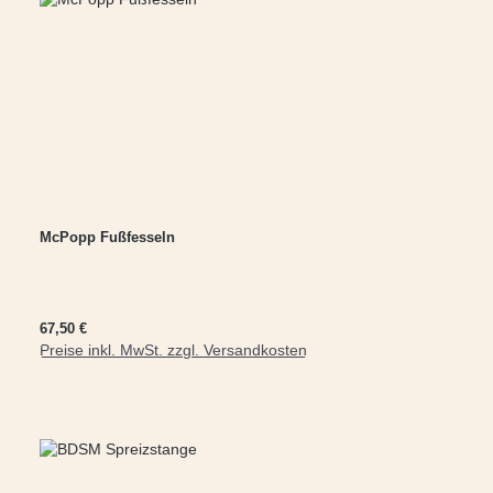
McPopp Fußfesseln
Regulärer Preis:
67,50 €
Preise inkl. MwSt. zzgl. Versandkosten
In den Warenkorb