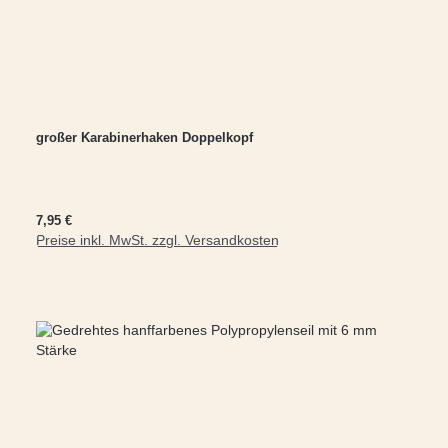
großer Karabinerhaken Doppelkopf
Regulärer Preis:
7,95 €
Preise inkl. MwSt. zzgl. Versandkosten
In den Warenkorb