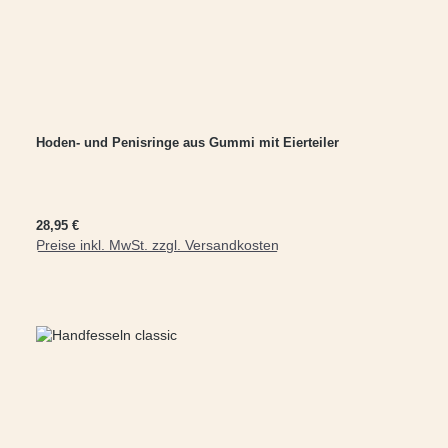
Hoden- und Penisringe aus Gummi mit Eierteiler
Regulärer Preis:
28,95 €
Preise inkl. MwSt. zzgl. Versandkosten
In den Warenkorb