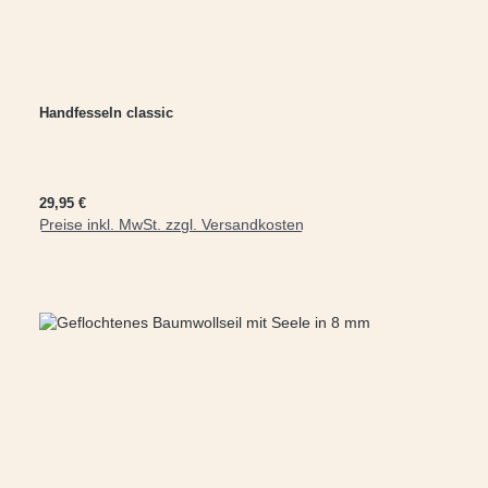
Handfesseln classic
Regulärer Preis:
29,95 €
Preise inkl. MwSt. zzgl. Versandkosten
In den Warenkorb