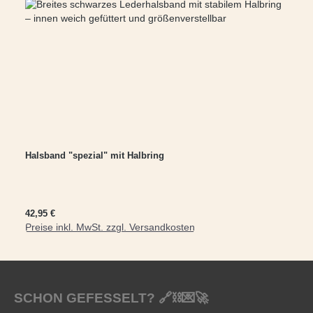
Halsband "spezial" mit Halbring
Regulärer Preis:
42,95 €
Preise inkl. MwSt. zzgl. Versandkosten
SCHON GEFESSELT? 🔗⛓️💌🚀