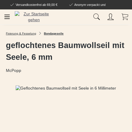
Versandkostenfrei ab 69,00 €
Anonym verpackt und geliefert
Zum Hauptinhalt springen
Wa
Fixierung & Fesselung
Bondageseile
geflochtenes Baumwollseil mit
Seele, 6 mm
McPopp
Bildergalerie überspringen