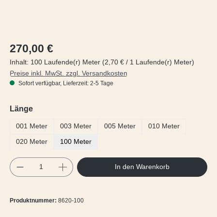
Regulärer Preis:
270,00 €
Inhalt:
100 Laufende(r) Meter
(2,70 € / 1 Laufende(r) Meter)
Preise inkl. MwSt. zzgl. Versandkosten
Sofort verfügbar, Lieferzeit: 2-5 Tage
auswählen
Länge
001 Meter
003 Meter
005 Meter
010 Meter
020 Meter
100 Meter
Produkt Anzahl: Gib den gewünschten Wert e
In den Warenkorb
Produktnummer:
8620-100