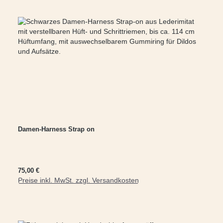
Damen-Harness Strap on
Regulärer Preis:
75,00 €
Preise inkl. MwSt. zzgl. Versandkosten
In den Warenkorb