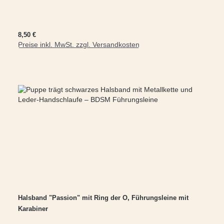
Regulärer Preis:
8,50 €
Preise inkl. MwSt. zzgl. Versandkosten
In den Warenkorb
Halsband "Passion" mit Ring der O, Führungsleine mit
Karabiner