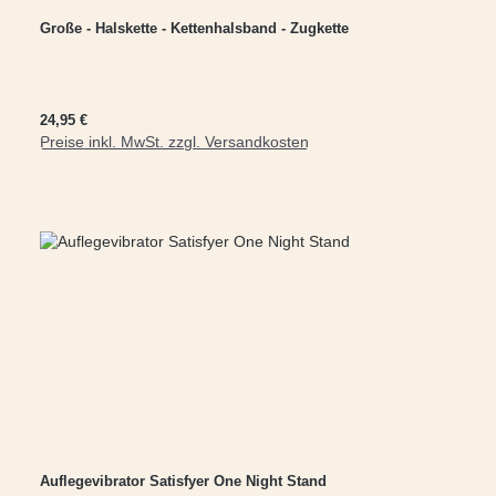
Große - Halskette - Kettenhalsband - Zugkette
Regulärer Preis:
24,95 €
Preise inkl. MwSt. zzgl. Versandkosten
In den Warenkorb
Auflegevibrator Satisfyer One Night Stand