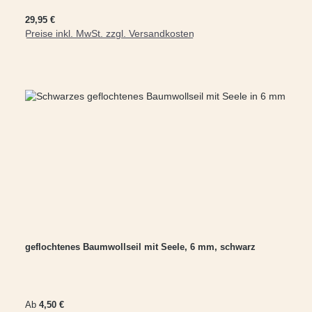
Regulärer Preis:
29,95 €
Preise inkl. MwSt. zzgl. Versandkosten
In den Warenkorb
geflochtenes Baumwollseil mit Seele, 6 mm, schwarz
Regulärer Preis:
Ab
4,50 €