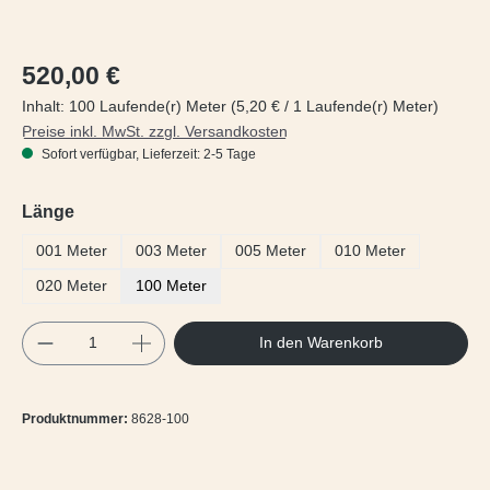
Regulärer Preis:
520,00 €
Inhalt:
100 Laufende(r) Meter
(5,20 € / 1 Laufende(r) Meter)
Preise inkl. MwSt. zzgl. Versandkosten
Sofort verfügbar, Lieferzeit: 2-5 Tage
auswählen
Länge
001 Meter
003 Meter
005 Meter
010 Meter
020 Meter
100 Meter
Produkt Anzahl: Gib den gewünschten Wert e
In den Warenkorb
Produktnummer:
8628-100