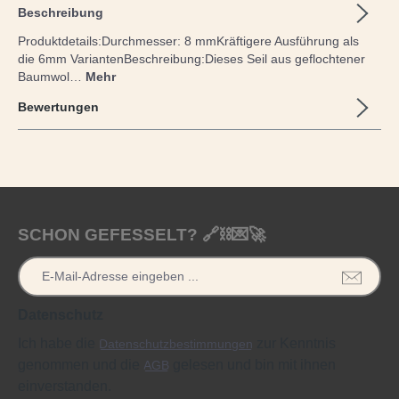
Beschreibung
Produktdetails:Durchmesser: 8 mmKräftigere Ausführung als
die 6mm VariantenBeschreibung:Dieses Seil aus geflochtener
Baumwol…
Mehr
Bewertungen
SCHON GEFESSELT? 🔗⛓️💌🚀
Datenschutz
Ich habe die
zur Kenntnis
Datenschutzbestimmungen
genommen und die
gelesen und bin mit ihnen
AGB
einverstanden.