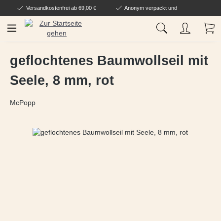
Versandkostenfrei ab 69,00 €
Anonym verpackt und geliefert
Zum Hauptinhalt springen
Wa
geflochtenes Baumwollseil mit
Seele, 8 mm, rot
McPopp
Bildergalerie überspringen