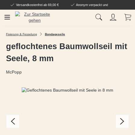
Versandkostenfrei ab 69,00 €
Anonym verpackt und geliefert
Zum Hauptinhalt springen
Wa
Fixierung & Fesselung
Bondageseile
geflochtenes Baumwollseil mit
Seele, 8 mm
McPopp
Bildergalerie überspringen