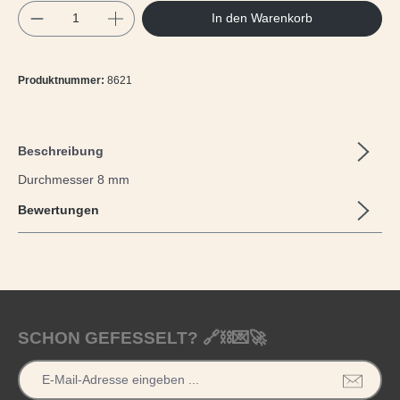
Produkt Anzahl: Gib den gewünschten Wert e
In den Warenkorb
Produktnummer:
8621
Beschreibung
Durchmesser 8 mm
Bewertungen
SCHON GEFESSELT? 🔗⛓️💌🚀