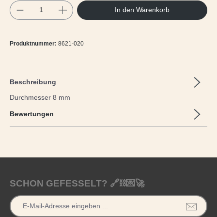
Produkt Anzahl: Gib den gewünschten Wert e
In den Warenkorb
Produktnummer:
8621-020
Beschreibung
Durchmesser 8 mm
Bewertungen
SCHON GEFESSELT? 🔗⛓️💌🚀