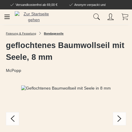
Versandkostenfrei ab 69,00 €
Anonym verpackt und geliefert
Zum Hauptinhalt springen
Wa
Fixierung & Fesselung
Bondageseile
geflochtenes Baumwollseil mit
Seele, 8 mm
McPopp
Bildergalerie überspringen