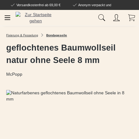
Versandkostenfrei ab 69,00 €
Anonym verpackt und geliefert
Zum Hauptinhalt springen
Wa
Fixierung & Fesselung
Bondageseile
geflochtenes Baumwollseil
natur ohne Seele 8 mm
McPopp
Bildergalerie überspringen