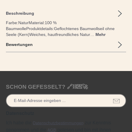
Beschreibung
Farbe:NaturMaterial:100 %
BaumwolleProduktdetails:Geflochtenes Baumwollseil ohne
Seele (Kern)Weiches, hautfreundliches Natur…
Mehr
Bewertungen
SCHON GEFESSELT? 🔗⛓️💌🚀
Datenschutz
Ich habe die
zur Kenntnis
Datenschutzbestimmungen
genommen und die
gelesen und bin mit ihnen
AGB