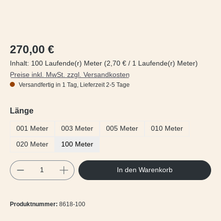
Regulärer Preis:
270,00 €
Inhalt:
100 Laufende(r) Meter
(2,70 € / 1 Laufende(r) Meter)
Preise inkl. MwSt. zzgl. Versandkosten
Versandfertig in 1 Tag, Lieferzeit 2-5 Tage
auswählen
Länge
001 Meter
003 Meter
005 Meter
010 Meter
020 Meter
100 Meter
Produkt Anzahl: Gib den gewünschten Wert e
In den Warenkorb
Produktnummer:
8618-100