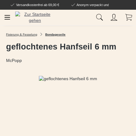
Versandkostenfrei ab 69,00 €
Anonym verpackt und geliefert
Zum Hauptinhalt springen
Wa
Fixierung & Fesselung
Bondageseile
geflochtenes Hanfseil 6 mm
McPopp
Bildergalerie überspringen