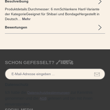
Beschreibung
Produktdetails:Durchmesser: 6 mmSchlankere Hanf-Variante
der KategorieGeeignet für Shibari und BondageHergestellt in
Deutsch…
Mehr
Bewertungen
SCHON GEFESSELT? 🔗⛓️💌🚀
Datenschutz
Ich habe die
zur Kenntnis
Datenschutzbestimmungen
genommen und die
gelesen und bin mit ihnen
AGB
einverstanden.