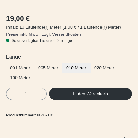
Regulärer Preis:
19,00 €
Inhalt:
10 Laufende(r) Meter
(1,90 € / 1 Laufende(r) Meter)
Preise inkl. MwSt. zzgl. Versandkosten
Sofort verfügbar, Lieferzeit: 2-5 Tage
auswählen
Länge
001 Meter
005 Meter
010 Meter
020 Meter
100 Meter
Produkt Anzahl: Gib den gewünschten Wert e
In den Warenkorb
Produktnummer:
8640-010