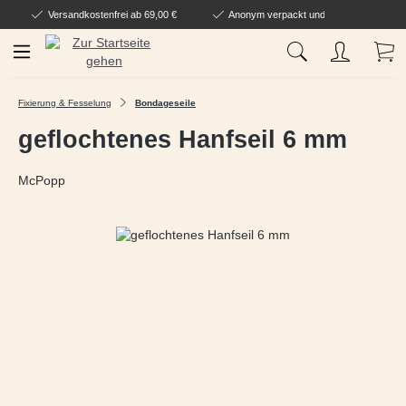
Versandkostenfrei ab 69,00 €
Anonym verpackt und geliefert
Zum Hauptinhalt springen
Wa
Fixierung & Fesselung
Bondageseile
geflochtenes Hanfseil 6 mm
McPopp
Bildergalerie überspringen