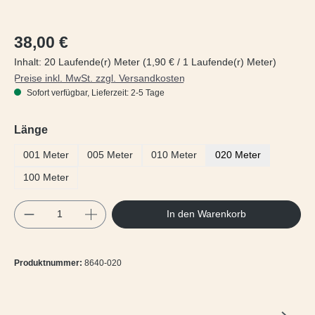
Regulärer Preis:
38,00 €
Inhalt:
20 Laufende(r) Meter
(1,90 € / 1 Laufende(r) Meter)
Preise inkl. MwSt. zzgl. Versandkosten
Sofort verfügbar, Lieferzeit: 2-5 Tage
auswählen
Länge
001 Meter
005 Meter
010 Meter
020 Meter
100 Meter
Produkt Anzahl: Gib den gewünschten Wert e
In den Warenkorb
Produktnummer:
8640-020