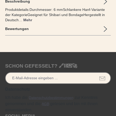
Beschreibung
Produktdetails:Durchmesser: 6 mmSchlankere Hanf-Variante
der KategorieGeeignet für Shibari und BondageHergestellt in
Deutsch…
Mehr
Bewertungen
SCHON GEFESSELT? 🔗⛓️💌🚀
Datenschutz
Ich habe die
zur Kenntnis
Datenschutzbestimmungen
genommen und die
gelesen und bin mit ihnen
AGB
einverstanden.