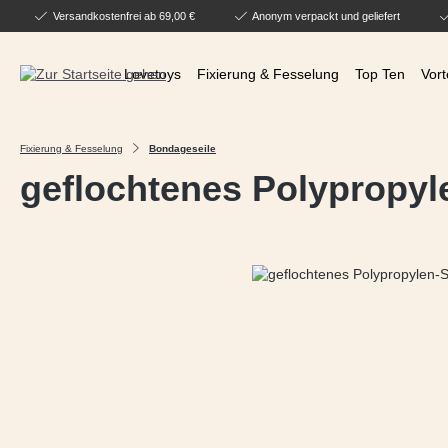
Versandkostenfrei ab 69,00 €
Anonym verpackt und geliefert
 Hauptinhalt springen
Zur Suche springen
Zur Hauptnavigation springen
Lovetoys
Fixierung & Fesselung
Top Ten
Vort
Fixierung & Fesselung
Bondageseile
geflochtenes Polypropyle
Bildergalerie überspringen