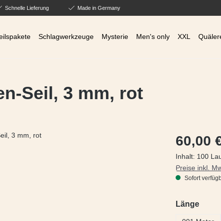
Schnelle Lieferung
Made in Germany
eilspakete
Schlagwerkzeuge
Mysterie
Men's only
XXL
Quäler
n-Seil, 3 mm, rot
Regulärer Prei
60,00 
Inhalt:
100 La
Preise inkl. M
Sofort verfügb
ausw
Länge