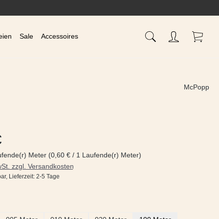
Waren
eien
Sale
Accessoires
McPopp
s:
€
ufende(r) Meter
(0,60 € / 1 Laufende(r) Meter)
wSt. zzgl. Versandkosten
ar, Lieferzeit: 2-5 Tage
ählen