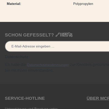
Material:
Polypropylen
SCHON GEFESSELT? 🔗⛓️💌🚀
Datenschutz
Ich habe die
zur Kenntnis genomm
Datenschutzbestimmungen
bin mit ihnen einverstanden.
SERVICE-HOTLINE
ÜBER MC
Unterstützung und Beratung unter: