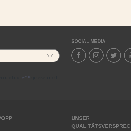
SOCIAL MEDIA
en und die
gelesen und
AGB
POPP
UNSER
QUALITÄTSVERSPREC