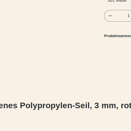
001 Meter
Produkt 
Produktnumme
enes Polypropylen-Seil, 3 mm, ro