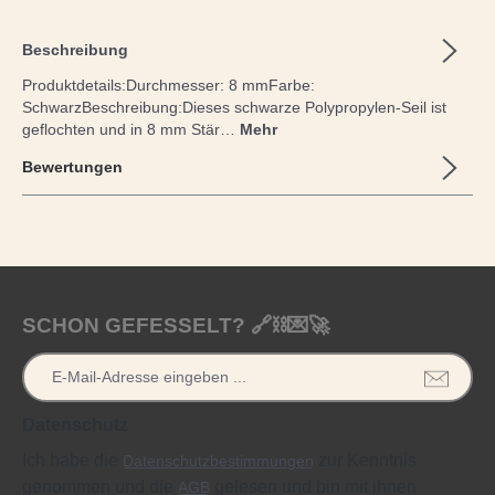
Beschreibung
Produktdetails:Durchmesser: 8 mmFarbe:
SchwarzBeschreibung:Dieses schwarze Polypropylen-Seil ist
geflochten und in 8 mm Stär…
Mehr
Bewertungen
SCHON GEFESSELT? 🔗⛓️💌🚀
Datenschutz
Ich habe die
zur Kenntnis
Datenschutzbestimmungen
genommen und die
gelesen und bin mit ihnen
AGB