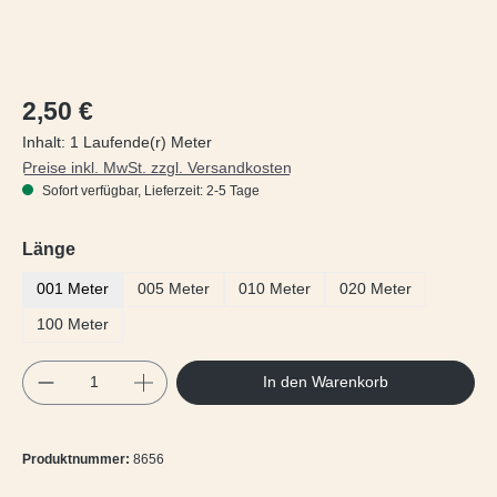
Regulärer Preis:
2,50 €
Inhalt:
1 Laufende(r) Meter
Preise inkl. MwSt. zzgl. Versandkosten
Sofort verfügbar, Lieferzeit: 2-5 Tage
auswählen
Länge
001 Meter
005 Meter
010 Meter
020 Meter
100 Meter
Produkt Anzahl: Gib den gewünschten Wert e
In den Warenkorb
Produktnummer:
8656