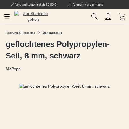
Versandkostenfrei ab 69,00 €
Anonym verpackt und geliefert
Zum Hauptinhalt springen
Wa
Fixierung & Fesselung
Bondageseile
geflochtenes Polypropylen-
Seil, 8 mm, schwarz
McPopp
Bildergalerie überspringen