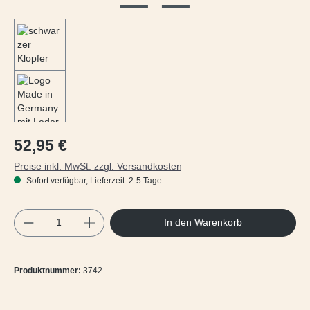
Regulärer Preis:
52,95 €
Preise inkl. MwSt. zzgl. Versandkosten
Sofort verfügbar, Lieferzeit: 2-5 Tage
Produkt Anzahl: Gib den gewünschten Wert e
In den Warenkorb
Produktnummer:
3742