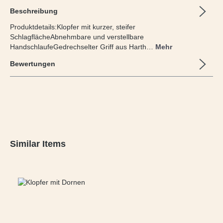
Beschreibung
Produktdetails:Klopfer mit kurzer, steifer
SchlagflächeAbnehmbare und verstellbare
HandschlaufeGedrechselter Griff aus Harth…
Mehr
Bewertungen
Produktgalerie überspringen
Similar Items