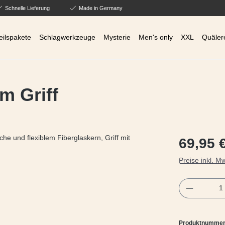
Schnelle Lieferung
Made in Germany
eilspakete
Schlagwerkzeuge
Mysterie
Men's only
XXL
Quäler
im Griff
Regulärer Prei
69,95 
Preise inkl. M
Produkt 
Produktnumme