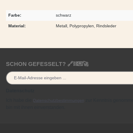
Farbe:
schwarz
Material:
Metall, Polypropylen, Rindsleder
SCHON GEFESSELT? 🔗⛓️💌🚀
Datenschutz
Ich habe die
zur Kenntnis genomm
Datenschutzbestimmungen
bin mit ihnen einverstanden.