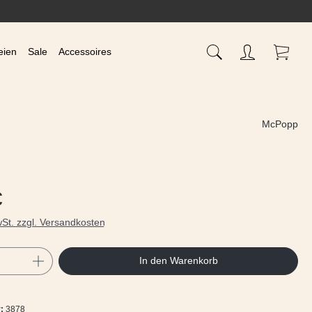
Waren
eien
Sale
Accessoires
McPopp
s:
€
wSt. zzgl. Versandkosten
Anzahl: Gib den gewünschten Wert ein oder
In den Warenkorb
r:
3878