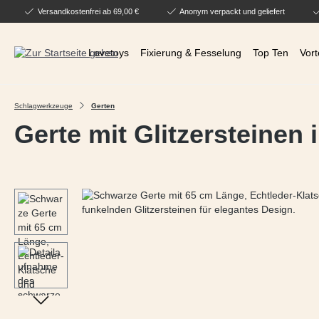
Versandkostenfrei ab 69,00 €
Anonym verpackt und geliefert
 Hauptinhalt springen
Zur Suche springen
Zur Hauptnavigation springen
Lovetoys
Fixierung & Fesselung
Top Ten
Vort
Schlagwerkzeuge
Gerten
Gerte mit Glitzersteinen 
Bildergalerie überspringen