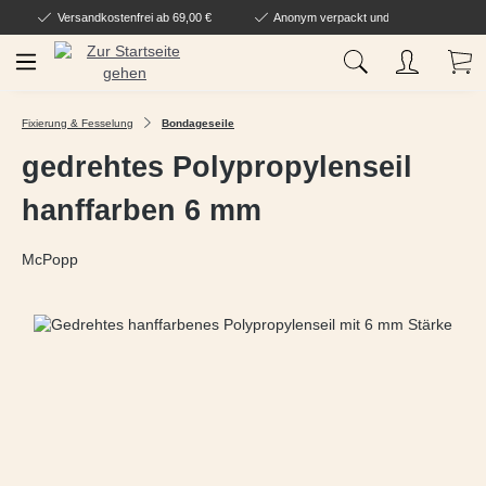
Versandkostenfrei ab 69,00 €
Anonym verpackt und geliefert
Zum Hauptinhalt springen
Wa
Fixierung & Fesselung
Bondageseile
gedrehtes Polypropylenseil
hanffarben 6 mm
McPopp
Bildergalerie überspringen