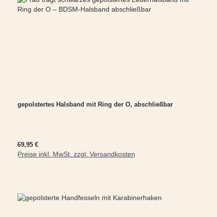
gepolstertes Halsband mit Ring der O, abschließbar
Regulärer Preis:
69,95 €
Preise inkl. MwSt. zzgl. Versandkosten
In den Warenkorb