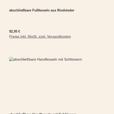
abschließbare Fußfesseln aus Rindsleder
Regulärer Preis:
92,95 €
Preise inkl. MwSt. zzgl. Versandkosten
In den Warenkorb