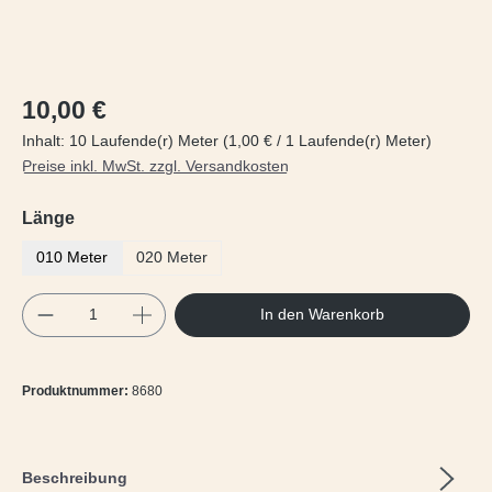
Regulärer Preis:
10,00 €
Inhalt:
10 Laufende(r) Meter
(1,00 € / 1 Laufende(r) Meter)
Preise inkl. MwSt. zzgl. Versandkosten
auswählen
Länge
010 Meter
020 Meter
Produkt Anzahl: Gib den gewünschten Wert e
In den Warenkorb
Produktnummer:
8680
Beschreibung