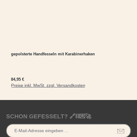
gepolsterte Handfesseln mit Karabinerhaken
Regulärer Preis:
84,95 €
Preise inkl. MwSt. zzgl. Versandkosten
In den Warenkorb
SCHON GEFESSELT? 🔗⛓️💌🚀