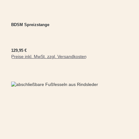
BDSM Spreizstange
Regulärer Preis:
129,95 €
Preise inkl. MwSt. zzgl. Versandkosten
In den Warenkorb