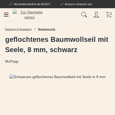
Versandkostenfrei ab 69,00 €
Anonym verpackt und geliefert
Zum Hauptinhalt springen
Wa
Fixierung & Fesselung
Bondageseile
geflochtenes Baumwollseil mit
Seele, 8 mm, schwarz
McPopp
Bildergalerie überspringen