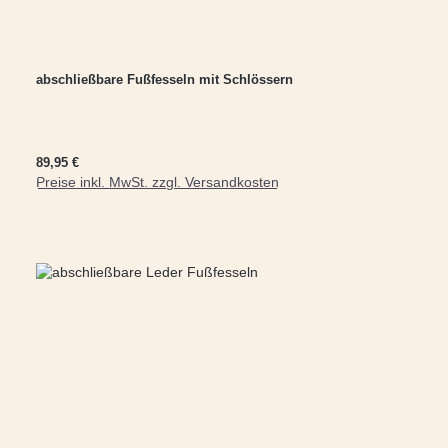
abschließbare Fußfesseln mit Schlössern
Regulärer Preis:
89,95 €
Preise inkl. MwSt. zzgl. Versandkosten
In den Warenkorb