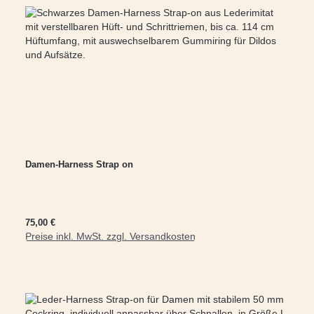
Damen-Harness Strap on
Regulärer Preis:
75,00 €
Preise inkl. MwSt. zzgl. Versandkosten
In den Warenkorb