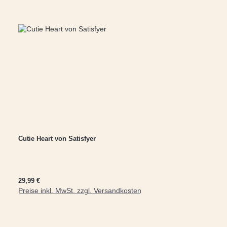
Cutie Heart von Satisfyer
Regulärer Preis:
29,99 €
Preise inkl. MwSt. zzgl. Versandkosten
In den Warenkorb