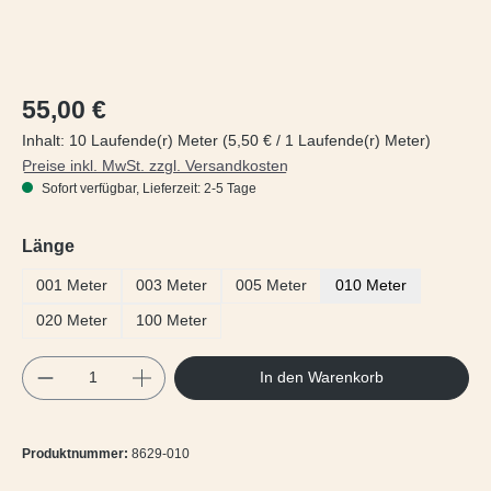
Regulärer Preis:
55,00 €
Inhalt:
10 Laufende(r) Meter
(5,50 € / 1 Laufende(r) Meter)
Preise inkl. MwSt. zzgl. Versandkosten
Sofort verfügbar, Lieferzeit: 2-5 Tage
auswählen
Länge
001 Meter
003 Meter
005 Meter
010 Meter
020 Meter
100 Meter
Produkt Anzahl: Gib den gewünschten Wert e
In den Warenkorb
Produktnummer:
8629-010