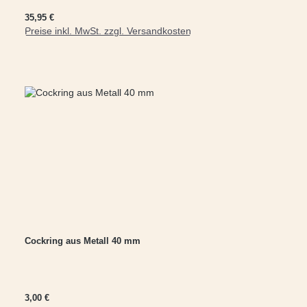
Regulärer Preis:
35,95 €
Preise inkl. MwSt. zzgl. Versandkosten
In den Warenkorb
Cockring aus Metall 40 mm
Regulärer Preis:
3,00 €