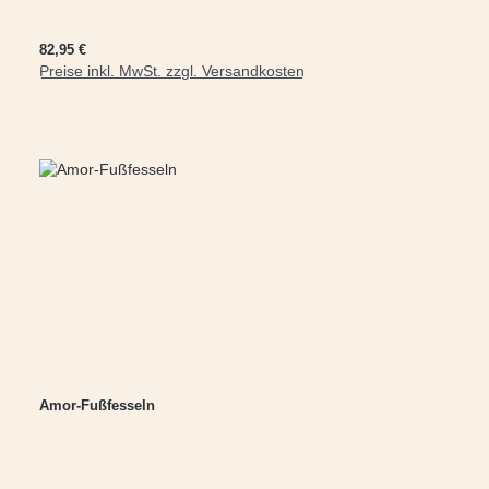
Regulärer Preis:
82,95 €
Preise inkl. MwSt. zzgl. Versandkosten
In den Warenkorb
Amor-Fußfesseln