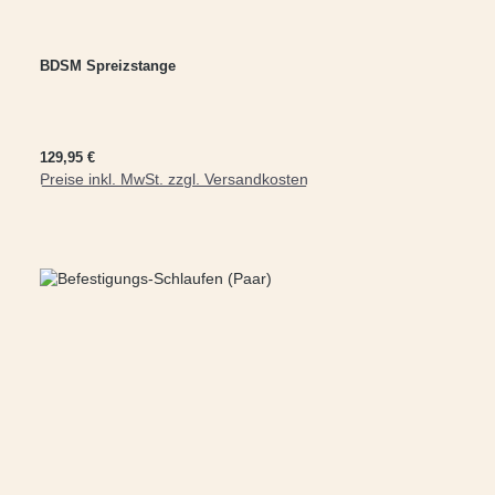
BDSM Spreizstange
Regulärer Preis:
129,95 €
Preise inkl. MwSt. zzgl. Versandkosten
In den Warenkorb