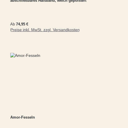
abschließbares Halsband, weich gepolstert
Regulärer Preis:
Ab
74,95 €
Preise inkl. MwSt. zzgl. Versandkosten
Amor-Fesseln