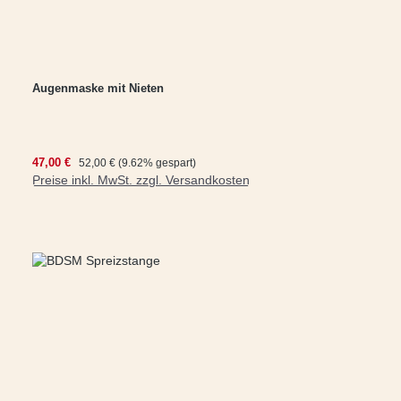
Augenmaske mit Nieten
Verkaufspreis:
47,00 €
Regulärer Preis:
52,00 €
(9.62% gespart)
Preise inkl. MwSt. zzgl. Versandkosten
In den Warenkorb