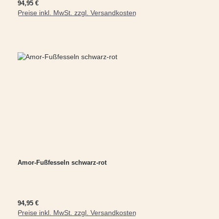
Regulärer Preis:
94,95 €
Preise inkl. MwSt. zzgl. Versandkosten
In den Warenkorb
Amor-Fußfesseln schwarz-rot
Regulärer Preis:
94,95 €
Preise inkl. MwSt. zzgl. Versandkosten
In den Warenkorb