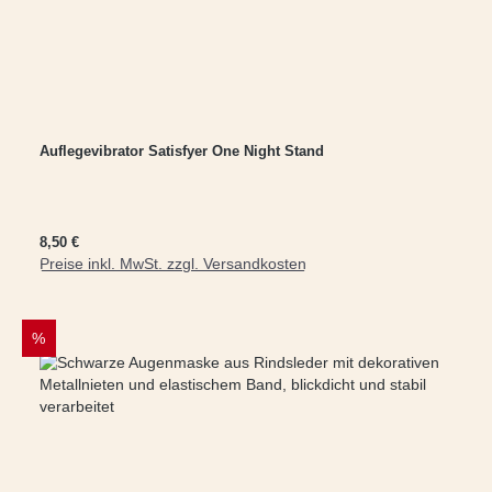
Auflegevibrator Satisfyer One Night Stand
Regulärer Preis:
8,50 €
Preise inkl. MwSt. zzgl. Versandkosten
In den Warenkorb
RABATT
%