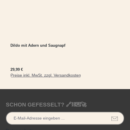
Dildo mit Adern und Saugnapf
Regulärer Preis:
29,99 €
Preise inkl. MwSt. zzgl. Versandkosten
In den Warenkorb
SCHON GEFESSELT? 🔗⛓️💌🚀