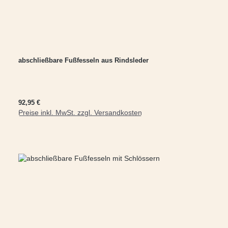
abschließbare Fußfesseln aus Rindsleder
Regulärer Preis:
92,95 €
Preise inkl. MwSt. zzgl. Versandkosten
In den Warenkorb