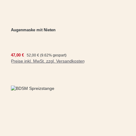
Augenmaske mit Nieten
Verkaufspreis:
47,00 €
Regulärer Preis:
52,00 €
(9.62% gespart)
Preise inkl. MwSt. zzgl. Versandkosten
In den Warenkorb