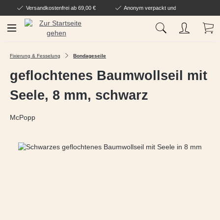
Versandkostenfrei ab 69,00 €
Anonym verpackt und geliefert
Zum Hauptinhalt springen
Wa
Fixierung & Fesselung
Bondageseile
geflochtenes Baumwollseil mit
Seele, 8 mm, schwarz
McPopp
Bildergalerie überspringen