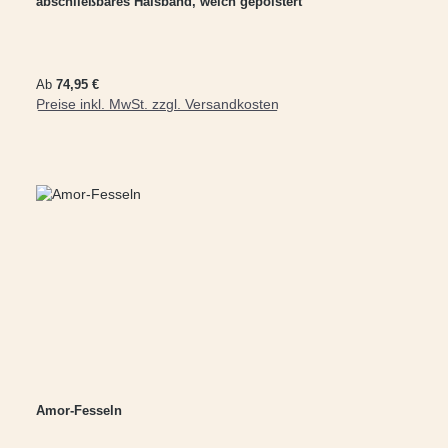
abschließbares Halsband, weich gepolstert
Regulärer Preis:
Ab
74,95 €
Preise inkl. MwSt. zzgl. Versandkosten
Amor-Fesseln