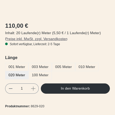
Regulärer Preis:
110,00 €
Inhalt:
20 Laufende(r) Meter
(5,50 € / 1 Laufende(r) Meter)
Preise inkl. MwSt. zzgl. Versandkosten
Sofort verfügbar, Lieferzeit: 2-5 Tage
auswählen
Länge
001 Meter
003 Meter
005 Meter
010 Meter
020 Meter
100 Meter
Produkt Anzahl: Gib den gewünschten Wert e
In den Warenkorb
Produktnummer:
8629-020