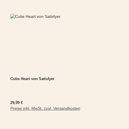
Cutie Heart von Satisfyer
Regulärer Preis:
29,99 €
Preise inkl. MwSt. zzgl. Versandkosten
In den Warenkorb