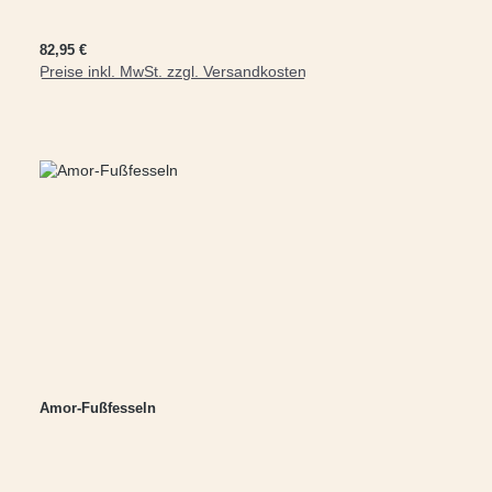
Regulärer Preis:
82,95 €
Preise inkl. MwSt. zzgl. Versandkosten
In den Warenkorb
Amor-Fußfesseln