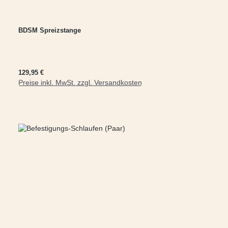
BDSM Spreizstange
Regulärer Preis:
129,95 €
Preise inkl. MwSt. zzgl. Versandkosten
In den Warenkorb