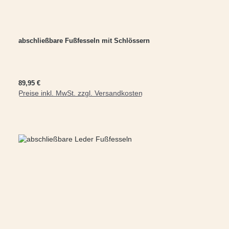
abschließbare Fußfesseln mit Schlössern
Regulärer Preis:
89,95 €
Preise inkl. MwSt. zzgl. Versandkosten
In den Warenkorb