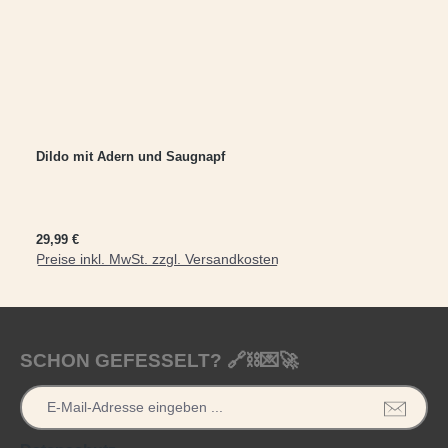
Dildo mit Adern und Saugnapf
Regulärer Preis:
29,99 €
Preise inkl. MwSt. zzgl. Versandkosten
In den Warenkorb
SCHON GEFESSELT? 🔗⛓️💌🚀