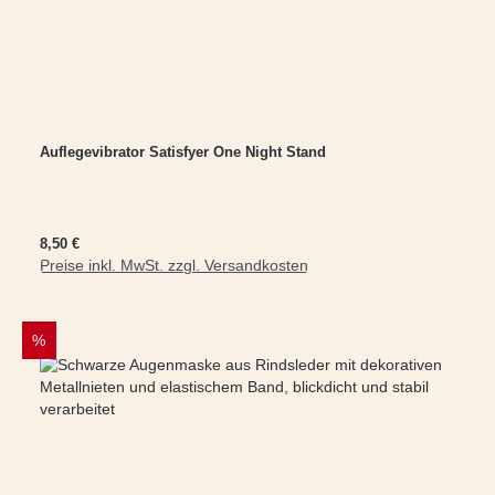
Auflegevibrator Satisfyer One Night Stand
Regulärer Preis:
8,50 €
Preise inkl. MwSt. zzgl. Versandkosten
In den Warenkorb
RABATT
%