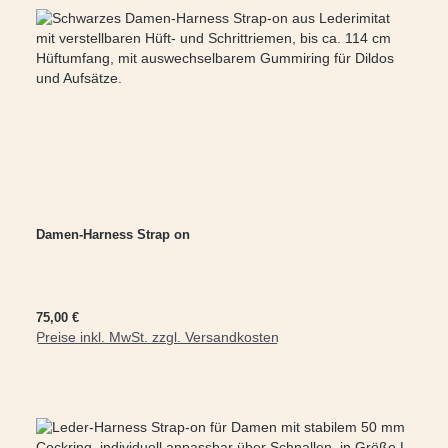
Damen-Harness Strap on
Regulärer Preis:
75,00 €
Preise inkl. MwSt. zzgl. Versandkosten
In den Warenkorb