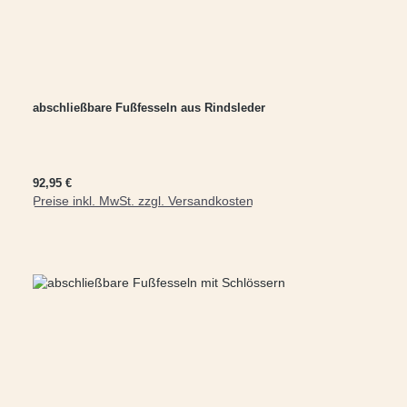
abschließbare Fußfesseln aus Rindsleder
Regulärer Preis:
92,95 €
Preise inkl. MwSt. zzgl. Versandkosten
In den Warenkorb