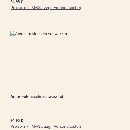
Regulärer Preis:
94,95 €
Preise inkl. MwSt. zzgl. Versandkosten
In den Warenkorb
Amor-Fußfesseln schwarz-rot
Regulärer Preis:
94,95 €
Preise inkl. MwSt. zzgl. Versandkosten
In den Warenkorb