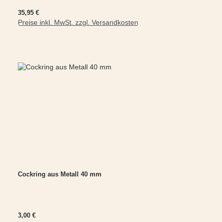
Regulärer Preis:
35,95 €
Preise inkl. MwSt. zzgl. Versandkosten
In den Warenkorb
Cockring aus Metall 40 mm
Regulärer Preis:
3,00 €